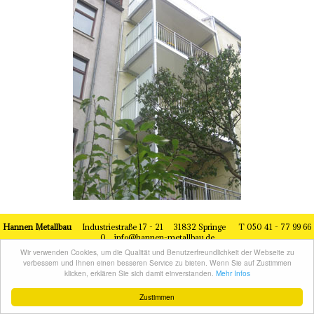
Hannen Metallbau
Industriestraße 17 - 21 31832 Springe T 050 41 - 77 99 66
0
info@hannen-metallbau.de
Wir verwenden Cookies, um die Qualität und Benutzerfreundlichkeit der Webseite zu
Webdesign by Doris Paschke Webdesign
Kontakt
Impressum
Datenschutz
verbessern und Ihnen einen besseren Service zu bieten. Wenn Sie auf Zustimmen
Sitemap
klicken, erklären Sie sich damit einverstanden.
Mehr Infos
Zustimmen