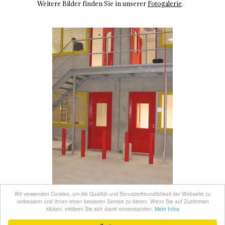
Weitere Bilder finden Sie in unserer
Fotogalerie
.
Wir verwenden Cookies, um die Qualität und Benutzerfreundlichkeit der Webseite zu
verbessern und Ihnen einen besseren Service zu bieten. Wenn Sie auf Zustimmen
Hannen Metallbau
Industriestraße 17 - 21 31832 Springe T 050 41 - 77 99 66
klicken, erklären Sie sich damit einverstanden.
Mehr Infos
0
info@hannen-metallbau.de